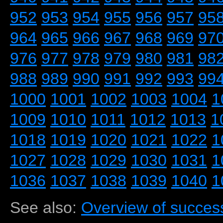
952
953
954
955
956
957
95
964
965
966
967
968
969
97
976
977
978
979
980
981
98
988
989
990
991
992
993
99
1000
1001
1002
1003
1004
1
1009
1010
1011
1012
1013
1
1018
1019
1020
1021
1022
1
1027
1028
1029
1030
1031
1
1036
1037
1038
1039
1040
1
See also:
Overview of success