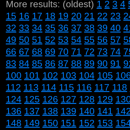
More results: (oldest)
1
2
3
4
15
16
17
18
19
20
21
22
23
2
32
33
34
35
36
37
38
39
40
4
49
50
51
52
53
54
55
56
57
5
66
67
68
69
70
71
72
73
74
7
83
84
85
86
87
88
89
90
91
9
100
101
102
103
104
105
10
112
113
114
115
116
117
118
124
125
126
127
128
129
13
136
137
138
139
140
141
14
148
149
150
151
152
153
15