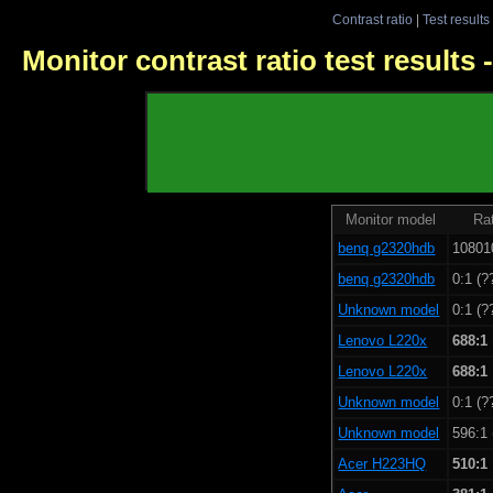
Contrast ratio
|
Test results
Monitor contrast ratio test results
Monitor model
Rat
benq g2320hdb
108010
benq g2320hdb
0:1 (?
Unknown model
0:1 (?
Lenovo L220x
688:1
Lenovo L220x
688:1
Unknown model
0:1 (?
Unknown model
596:1 
Acer H223HQ
510:1