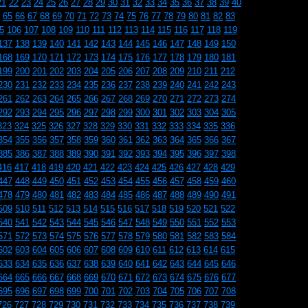
21
22
23
24
25
26
27
28
29
30
31
32
33
34
35
36
37
38
39
40
65
66
67
68
69
70
71
72
73
74
75
76
77
78
79
80
81
82
83
5
106
107
108
109
110
111
112
113
114
115
116
117
118
119
137
138
139
140
141
142
143
144
145
146
147
148
149
150
168
169
170
171
172
173
174
175
176
177
178
179
180
181
199
200
201
202
203
204
205
206
207
208
209
210
211
212
230
231
232
233
234
235
236
237
238
239
240
241
242
243
261
262
263
264
265
266
267
268
269
270
271
272
273
274
292
293
294
295
296
297
298
299
300
301
302
303
304
305
323
324
325
326
327
328
329
330
331
332
333
334
335
336
354
355
356
357
358
359
360
361
362
363
364
365
366
367
385
386
387
388
389
390
391
392
393
394
395
396
397
398
416
417
418
419
420
421
422
423
424
425
426
427
428
429
447
448
449
450
451
452
453
454
455
456
457
458
459
460
478
479
480
481
482
483
484
485
486
487
488
489
490
491
509
510
511
512
513
514
515
516
517
518
519
520
521
522
540
541
542
543
544
545
546
547
548
549
550
551
552
553
571
572
573
574
575
576
577
578
579
580
581
582
583
584
602
603
604
605
606
607
608
609
610
611
612
613
614
615
633
634
635
636
637
638
639
640
641
642
643
644
645
646
664
665
666
667
668
669
670
671
672
673
674
675
676
677
695
696
697
698
699
700
701
702
703
704
705
706
707
708
726
727
728
729
730
731
732
733
734
735
736
737
738
739