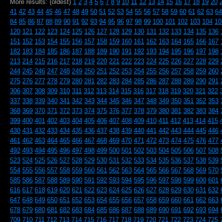
More results: (oldest)
1
2
3
4
5
6
7
8
9
10
11
12
13
14
15
16
17
18
19
20
41
42
43
44
45
46
47
48
49
50
51
52
53
54
55
56
57
58
59
60
61
62
63
64
84
85
86
87
88
89
90
91
92
93
94
95
96
97
98
99
100
101
102
103
104
10
120
121
122
123
124
125
126
127
128
129
130
131
132
133
134
135
136
151
152
153
154
155
156
157
158
159
160
161
162
163
164
165
166
167
182
183
184
185
186
187
188
189
190
191
192
193
194
195
196
197
198
213
214
215
216
217
218
219
220
221
222
223
224
225
226
227
228
229
244
245
246
247
248
249
250
251
252
253
254
255
256
257
258
259
260
275
276
277
278
279
280
281
282
283
284
285
286
287
288
289
290
291
306
307
308
309
310
311
312
313
314
315
316
317
318
319
320
321
322
337
338
339
340
341
342
343
344
345
346
347
348
349
350
351
352
353
368
369
370
371
372
373
374
375
376
377
378
379
380
381
382
383
384
399
400
401
402
403
404
405
406
407
408
409
410
411
412
413
414
415
430
431
432
433
434
435
436
437
438
439
440
441
442
443
444
445
446
461
462
463
464
465
466
467
468
469
470
471
472
473
474
475
476
477
492
493
494
495
496
497
498
499
500
501
502
503
504
505
506
507
508
523
524
525
526
527
528
529
530
531
532
533
534
535
536
537
538
539
554
555
556
557
558
559
560
561
562
563
564
565
566
567
568
569
570
585
586
587
588
589
590
591
592
593
594
595
596
597
598
599
600
601
616
617
618
619
620
621
622
623
624
625
626
627
628
629
630
631
632
647
648
649
650
651
652
653
654
655
656
657
658
659
660
661
662
663
678
679
680
681
682
683
684
685
686
687
688
689
690
691
692
693
694
709
710
711
712
713
714
715
716
717
718
719
720
721
722
723
724
725