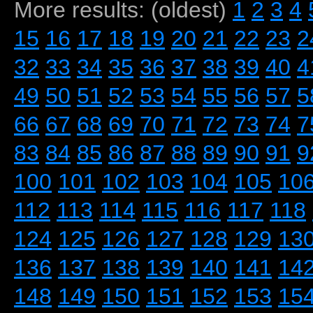
More results: (oldest)
1
2
3
4
15
16
17
18
19
20
21
22
23
2
32
33
34
35
36
37
38
39
40
4
49
50
51
52
53
54
55
56
57
5
66
67
68
69
70
71
72
73
74
7
83
84
85
86
87
88
89
90
91
9
100
101
102
103
104
105
10
112
113
114
115
116
117
118
124
125
126
127
128
129
13
136
137
138
139
140
141
14
148
149
150
151
152
153
15