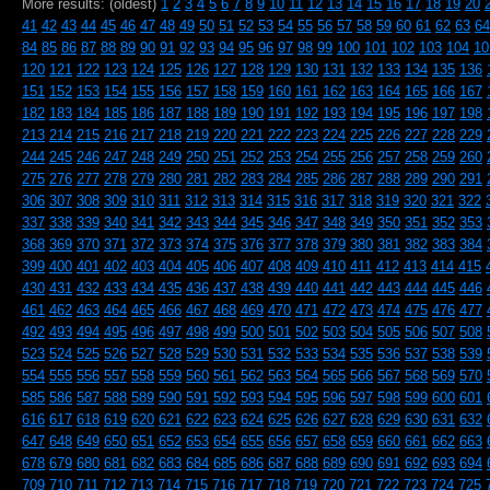
More results: (oldest)
1
2
3
4
5
6
7
8
9
10
11
12
13
14
15
16
17
18
19
20
41
42
43
44
45
46
47
48
49
50
51
52
53
54
55
56
57
58
59
60
61
62
63
64
84
85
86
87
88
89
90
91
92
93
94
95
96
97
98
99
100
101
102
103
104
10
120
121
122
123
124
125
126
127
128
129
130
131
132
133
134
135
136
151
152
153
154
155
156
157
158
159
160
161
162
163
164
165
166
167
182
183
184
185
186
187
188
189
190
191
192
193
194
195
196
197
198
213
214
215
216
217
218
219
220
221
222
223
224
225
226
227
228
229
244
245
246
247
248
249
250
251
252
253
254
255
256
257
258
259
260
275
276
277
278
279
280
281
282
283
284
285
286
287
288
289
290
291
306
307
308
309
310
311
312
313
314
315
316
317
318
319
320
321
322
337
338
339
340
341
342
343
344
345
346
347
348
349
350
351
352
353
368
369
370
371
372
373
374
375
376
377
378
379
380
381
382
383
384
399
400
401
402
403
404
405
406
407
408
409
410
411
412
413
414
415
430
431
432
433
434
435
436
437
438
439
440
441
442
443
444
445
446
461
462
463
464
465
466
467
468
469
470
471
472
473
474
475
476
477
492
493
494
495
496
497
498
499
500
501
502
503
504
505
506
507
508
523
524
525
526
527
528
529
530
531
532
533
534
535
536
537
538
539
554
555
556
557
558
559
560
561
562
563
564
565
566
567
568
569
570
585
586
587
588
589
590
591
592
593
594
595
596
597
598
599
600
601
616
617
618
619
620
621
622
623
624
625
626
627
628
629
630
631
632
647
648
649
650
651
652
653
654
655
656
657
658
659
660
661
662
663
678
679
680
681
682
683
684
685
686
687
688
689
690
691
692
693
694
709
710
711
712
713
714
715
716
717
718
719
720
721
722
723
724
725