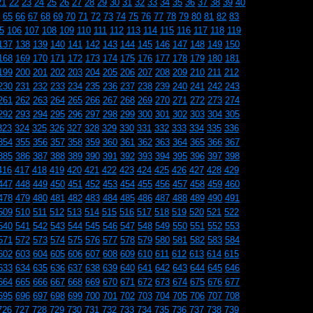
21
22
23
24
25
26
27
28
29
30
31
32
33
34
35
36
37
38
39
40
65
66
67
68
69
70
71
72
73
74
75
76
77
78
79
80
81
82
83
5
106
107
108
109
110
111
112
113
114
115
116
117
118
119
137
138
139
140
141
142
143
144
145
146
147
148
149
150
168
169
170
171
172
173
174
175
176
177
178
179
180
181
199
200
201
202
203
204
205
206
207
208
209
210
211
212
230
231
232
233
234
235
236
237
238
239
240
241
242
243
261
262
263
264
265
266
267
268
269
270
271
272
273
274
292
293
294
295
296
297
298
299
300
301
302
303
304
305
323
324
325
326
327
328
329
330
331
332
333
334
335
336
354
355
356
357
358
359
360
361
362
363
364
365
366
367
385
386
387
388
389
390
391
392
393
394
395
396
397
398
416
417
418
419
420
421
422
423
424
425
426
427
428
429
447
448
449
450
451
452
453
454
455
456
457
458
459
460
478
479
480
481
482
483
484
485
486
487
488
489
490
491
509
510
511
512
513
514
515
516
517
518
519
520
521
522
540
541
542
543
544
545
546
547
548
549
550
551
552
553
571
572
573
574
575
576
577
578
579
580
581
582
583
584
602
603
604
605
606
607
608
609
610
611
612
613
614
615
633
634
635
636
637
638
639
640
641
642
643
644
645
646
664
665
666
667
668
669
670
671
672
673
674
675
676
677
695
696
697
698
699
700
701
702
703
704
705
706
707
708
726
727
728
729
730
731
732
733
734
735
736
737
738
739