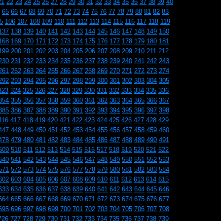
21
22
23
24
25
26
27
28
29
30
31
32
33
34
35
36
37
38
39
40
65
66
67
68
69
70
71
72
73
74
75
76
77
78
79
80
81
82
83
5
106
107
108
109
110
111
112
113
114
115
116
117
118
119
137
138
139
140
141
142
143
144
145
146
147
148
149
150
168
169
170
171
172
173
174
175
176
177
178
179
180
181
199
200
201
202
203
204
205
206
207
208
209
210
211
212
230
231
232
233
234
235
236
237
238
239
240
241
242
243
261
262
263
264
265
266
267
268
269
270
271
272
273
274
292
293
294
295
296
297
298
299
300
301
302
303
304
305
323
324
325
326
327
328
329
330
331
332
333
334
335
336
354
355
356
357
358
359
360
361
362
363
364
365
366
367
385
386
387
388
389
390
391
392
393
394
395
396
397
398
416
417
418
419
420
421
422
423
424
425
426
427
428
429
447
448
449
450
451
452
453
454
455
456
457
458
459
460
478
479
480
481
482
483
484
485
486
487
488
489
490
491
509
510
511
512
513
514
515
516
517
518
519
520
521
522
540
541
542
543
544
545
546
547
548
549
550
551
552
553
571
572
573
574
575
576
577
578
579
580
581
582
583
584
602
603
604
605
606
607
608
609
610
611
612
613
614
615
633
634
635
636
637
638
639
640
641
642
643
644
645
646
664
665
666
667
668
669
670
671
672
673
674
675
676
677
695
696
697
698
699
700
701
702
703
704
705
706
707
708
726
727
728
729
730
731
732
733
734
735
736
737
738
739