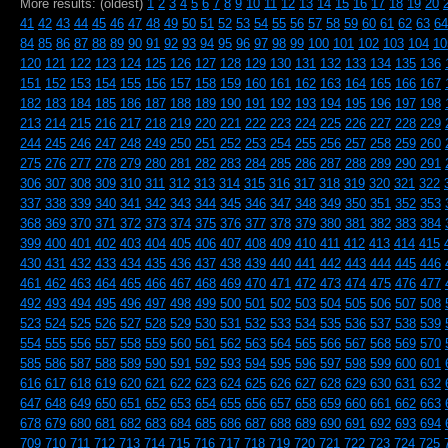
More results: (oldest)
1
2
3
4
5
6
7
8
9
10
11
12
13
14
15
16
17
18
19
20
41
42
43
44
45
46
47
48
49
50
51
52
53
54
55
56
57
58
59
60
61
62
63
64
84
85
86
87
88
89
90
91
92
93
94
95
96
97
98
99
100
101
102
103
104
10
120
121
122
123
124
125
126
127
128
129
130
131
132
133
134
135
136
151
152
153
154
155
156
157
158
159
160
161
162
163
164
165
166
167
182
183
184
185
186
187
188
189
190
191
192
193
194
195
196
197
198
213
214
215
216
217
218
219
220
221
222
223
224
225
226
227
228
229
244
245
246
247
248
249
250
251
252
253
254
255
256
257
258
259
260
275
276
277
278
279
280
281
282
283
284
285
286
287
288
289
290
291
306
307
308
309
310
311
312
313
314
315
316
317
318
319
320
321
322
337
338
339
340
341
342
343
344
345
346
347
348
349
350
351
352
353
368
369
370
371
372
373
374
375
376
377
378
379
380
381
382
383
384
399
400
401
402
403
404
405
406
407
408
409
410
411
412
413
414
415
430
431
432
433
434
435
436
437
438
439
440
441
442
443
444
445
446
461
462
463
464
465
466
467
468
469
470
471
472
473
474
475
476
477
492
493
494
495
496
497
498
499
500
501
502
503
504
505
506
507
508
523
524
525
526
527
528
529
530
531
532
533
534
535
536
537
538
539
554
555
556
557
558
559
560
561
562
563
564
565
566
567
568
569
570
585
586
587
588
589
590
591
592
593
594
595
596
597
598
599
600
601
616
617
618
619
620
621
622
623
624
625
626
627
628
629
630
631
632
647
648
649
650
651
652
653
654
655
656
657
658
659
660
661
662
663
678
679
680
681
682
683
684
685
686
687
688
689
690
691
692
693
694
709
710
711
712
713
714
715
716
717
718
719
720
721
722
723
724
725