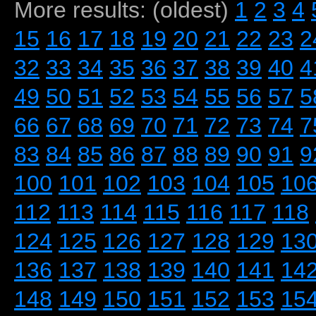
More results: (oldest)
1
2
3
4
15
16
17
18
19
20
21
22
23
2
32
33
34
35
36
37
38
39
40
4
49
50
51
52
53
54
55
56
57
5
66
67
68
69
70
71
72
73
74
7
83
84
85
86
87
88
89
90
91
9
100
101
102
103
104
105
10
112
113
114
115
116
117
118
124
125
126
127
128
129
13
136
137
138
139
140
141
14
148
149
150
151
152
153
15