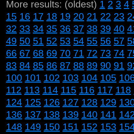
More results: (oldest)
1
2
3
4
15
16
17
18
19
20
21
22
23
2
32
33
34
35
36
37
38
39
40
4
49
50
51
52
53
54
55
56
57
5
66
67
68
69
70
71
72
73
74
7
83
84
85
86
87
88
89
90
91
9
100
101
102
103
104
105
10
112
113
114
115
116
117
118
124
125
126
127
128
129
13
136
137
138
139
140
141
14
148
149
150
151
152
153
15