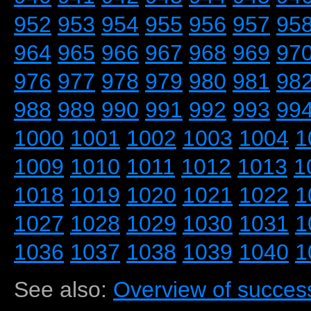
952
953
954
955
956
957
95
964
965
966
967
968
969
97
976
977
978
979
980
981
98
988
989
990
991
992
993
99
1000
1001
1002
1003
1004
1
1009
1010
1011
1012
1013
1
1018
1019
1020
1021
1022
1
1027
1028
1029
1030
1031
1
1036
1037
1038
1039
1040
1
See also:
Overview of success