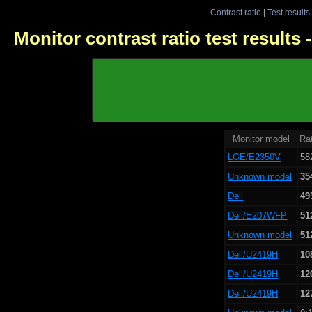
Contrast ratio
|
Test results
Monitor contrast ratio test results
Monitor model
Rat
LGE/E2350V
58
Unknown model
35
Dell
49
Dell/E207WFP
51
Unknown model
51
Dell/U2419H
10
Dell/U2419H
12
Dell/U2419H
12