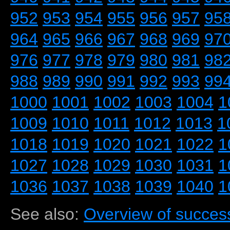
952
953
954
955
956
957
95
964
965
966
967
968
969
97
976
977
978
979
980
981
98
988
989
990
991
992
993
99
1000
1001
1002
1003
1004
1
1009
1010
1011
1012
1013
1
1018
1019
1020
1021
1022
1
1027
1028
1029
1030
1031
1
1036
1037
1038
1039
1040
1
See also:
Overview of success