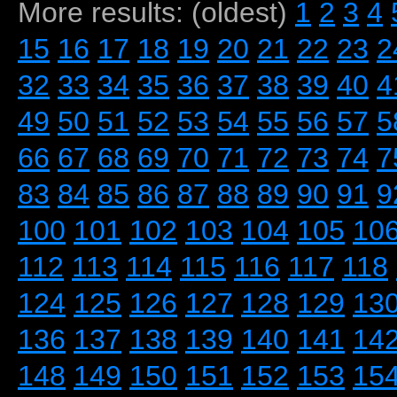
More results: (oldest)
1
2
3
4
15
16
17
18
19
20
21
22
23
2
32
33
34
35
36
37
38
39
40
4
49
50
51
52
53
54
55
56
57
5
66
67
68
69
70
71
72
73
74
7
83
84
85
86
87
88
89
90
91
9
100
101
102
103
104
105
10
112
113
114
115
116
117
118
124
125
126
127
128
129
13
136
137
138
139
140
141
14
148
149
150
151
152
153
15