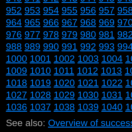
952
953
954
955
956
957
95
964
965
966
967
968
969
97
976
977
978
979
980
981
98
988
989
990
991
992
993
99
1000
1001
1002
1003
1004
1
1009
1010
1011
1012
1013
1
1018
1019
1020
1021
1022
1
1027
1028
1029
1030
1031
1
1036
1037
1038
1039
1040
1
See also:
Overview of success