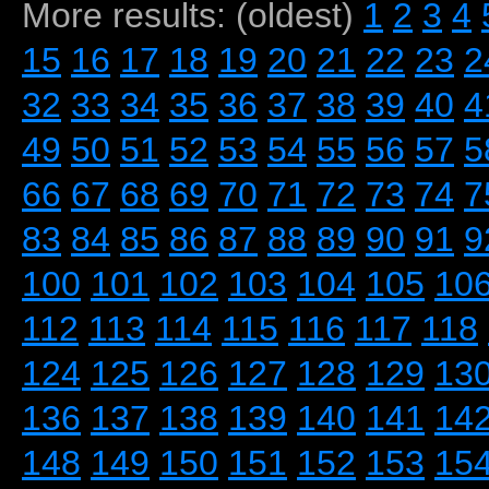
More results: (oldest)
1
2
3
4
15
16
17
18
19
20
21
22
23
2
32
33
34
35
36
37
38
39
40
4
49
50
51
52
53
54
55
56
57
5
66
67
68
69
70
71
72
73
74
7
83
84
85
86
87
88
89
90
91
9
100
101
102
103
104
105
10
112
113
114
115
116
117
118
124
125
126
127
128
129
13
136
137
138
139
140
141
14
148
149
150
151
152
153
15