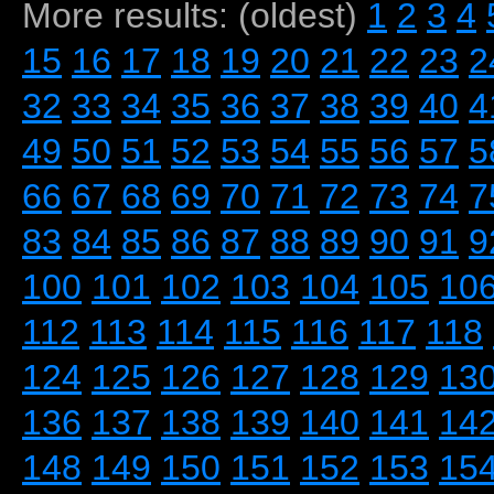
More results: (oldest)
1
2
3
4
15
16
17
18
19
20
21
22
23
2
32
33
34
35
36
37
38
39
40
4
49
50
51
52
53
54
55
56
57
5
66
67
68
69
70
71
72
73
74
7
83
84
85
86
87
88
89
90
91
9
100
101
102
103
104
105
10
112
113
114
115
116
117
118
124
125
126
127
128
129
13
136
137
138
139
140
141
14
148
149
150
151
152
153
15