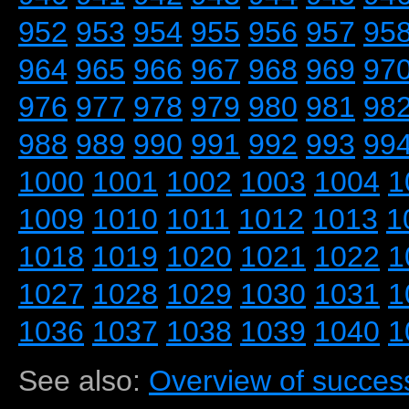
952
953
954
955
956
957
95
964
965
966
967
968
969
97
976
977
978
979
980
981
98
988
989
990
991
992
993
99
1000
1001
1002
1003
1004
1
1009
1010
1011
1012
1013
1
1018
1019
1020
1021
1022
1
1027
1028
1029
1030
1031
1
1036
1037
1038
1039
1040
1
See also:
Overview of success