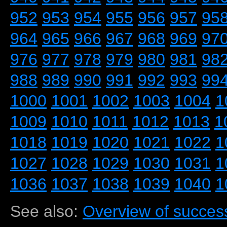
952
953
954
955
956
957
95
964
965
966
967
968
969
97
976
977
978
979
980
981
98
988
989
990
991
992
993
99
1000
1001
1002
1003
1004
1
1009
1010
1011
1012
1013
1
1018
1019
1020
1021
1022
1
1027
1028
1029
1030
1031
1
1036
1037
1038
1039
1040
1
See also:
Overview of success