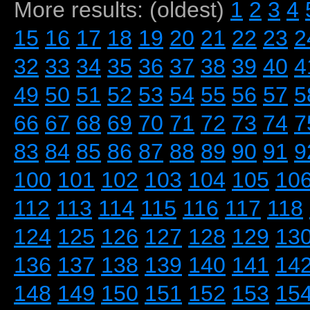
More results: (oldest)
1
2
3
4
15
16
17
18
19
20
21
22
23
2
32
33
34
35
36
37
38
39
40
4
49
50
51
52
53
54
55
56
57
5
66
67
68
69
70
71
72
73
74
7
83
84
85
86
87
88
89
90
91
9
100
101
102
103
104
105
10
112
113
114
115
116
117
118
124
125
126
127
128
129
13
136
137
138
139
140
141
14
148
149
150
151
152
153
15