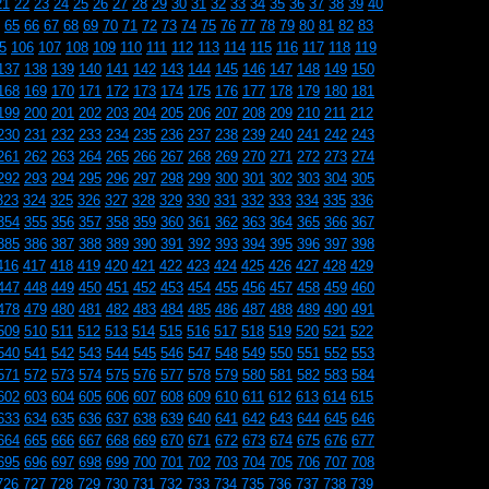
21
22
23
24
25
26
27
28
29
30
31
32
33
34
35
36
37
38
39
40
65
66
67
68
69
70
71
72
73
74
75
76
77
78
79
80
81
82
83
5
106
107
108
109
110
111
112
113
114
115
116
117
118
119
137
138
139
140
141
142
143
144
145
146
147
148
149
150
168
169
170
171
172
173
174
175
176
177
178
179
180
181
199
200
201
202
203
204
205
206
207
208
209
210
211
212
230
231
232
233
234
235
236
237
238
239
240
241
242
243
261
262
263
264
265
266
267
268
269
270
271
272
273
274
292
293
294
295
296
297
298
299
300
301
302
303
304
305
323
324
325
326
327
328
329
330
331
332
333
334
335
336
354
355
356
357
358
359
360
361
362
363
364
365
366
367
385
386
387
388
389
390
391
392
393
394
395
396
397
398
416
417
418
419
420
421
422
423
424
425
426
427
428
429
447
448
449
450
451
452
453
454
455
456
457
458
459
460
478
479
480
481
482
483
484
485
486
487
488
489
490
491
509
510
511
512
513
514
515
516
517
518
519
520
521
522
540
541
542
543
544
545
546
547
548
549
550
551
552
553
571
572
573
574
575
576
577
578
579
580
581
582
583
584
602
603
604
605
606
607
608
609
610
611
612
613
614
615
633
634
635
636
637
638
639
640
641
642
643
644
645
646
664
665
666
667
668
669
670
671
672
673
674
675
676
677
695
696
697
698
699
700
701
702
703
704
705
706
707
708
726
727
728
729
730
731
732
733
734
735
736
737
738
739