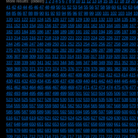
More results: (oldest)
1
2
3
4
5
6
7
8
9
10
11
12
13
14
15
16
17
18
19
20
41
42
43
44
45
46
47
48
49
50
51
52
53
54
55
56
57
58
59
60
61
62
63
64
84
85
86
87
88
89
90
91
92
93
94
95
96
97
98
99
100
101
102
103
104
10
120
121
122
123
124
125
126
127
128
129
130
131
132
133
134
135
136
151
152
153
154
155
156
157
158
159
160
161
162
163
164
165
166
167
182
183
184
185
186
187
188
189
190
191
192
193
194
195
196
197
198
213
214
215
216
217
218
219
220
221
222
223
224
225
226
227
228
229
244
245
246
247
248
249
250
251
252
253
254
255
256
257
258
259
260
275
276
277
278
279
280
281
282
283
284
285
286
287
288
289
290
291
306
307
308
309
310
311
312
313
314
315
316
317
318
319
320
321
322
337
338
339
340
341
342
343
344
345
346
347
348
349
350
351
352
353
368
369
370
371
372
373
374
375
376
377
378
379
380
381
382
383
384
399
400
401
402
403
404
405
406
407
408
409
410
411
412
413
414
415
430
431
432
433
434
435
436
437
438
439
440
441
442
443
444
445
446
461
462
463
464
465
466
467
468
469
470
471
472
473
474
475
476
477
492
493
494
495
496
497
498
499
500
501
502
503
504
505
506
507
508
523
524
525
526
527
528
529
530
531
532
533
534
535
536
537
538
539
554
555
556
557
558
559
560
561
562
563
564
565
566
567
568
569
570
585
586
587
588
589
590
591
592
593
594
595
596
597
598
599
600
601
616
617
618
619
620
621
622
623
624
625
626
627
628
629
630
631
632
647
648
649
650
651
652
653
654
655
656
657
658
659
660
661
662
663
678
679
680
681
682
683
684
685
686
687
688
689
690
691
692
693
694
709
710
711
712
713
714
715
716
717
718
719
720
721
722
723
724
725