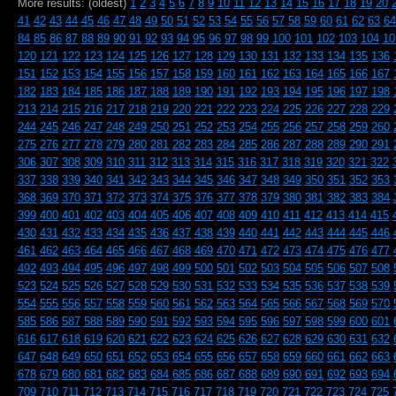
More results: (oldest)
1
2
3
4
5
6
7
8
9
10
11
12
13
14
15
16
17
18
19
20
41
42
43
44
45
46
47
48
49
50
51
52
53
54
55
56
57
58
59
60
61
62
63
64
84
85
86
87
88
89
90
91
92
93
94
95
96
97
98
99
100
101
102
103
104
10
120
121
122
123
124
125
126
127
128
129
130
131
132
133
134
135
136
151
152
153
154
155
156
157
158
159
160
161
162
163
164
165
166
167
182
183
184
185
186
187
188
189
190
191
192
193
194
195
196
197
198
213
214
215
216
217
218
219
220
221
222
223
224
225
226
227
228
229
244
245
246
247
248
249
250
251
252
253
254
255
256
257
258
259
260
275
276
277
278
279
280
281
282
283
284
285
286
287
288
289
290
291
306
307
308
309
310
311
312
313
314
315
316
317
318
319
320
321
322
337
338
339
340
341
342
343
344
345
346
347
348
349
350
351
352
353
368
369
370
371
372
373
374
375
376
377
378
379
380
381
382
383
384
399
400
401
402
403
404
405
406
407
408
409
410
411
412
413
414
415
430
431
432
433
434
435
436
437
438
439
440
441
442
443
444
445
446
461
462
463
464
465
466
467
468
469
470
471
472
473
474
475
476
477
492
493
494
495
496
497
498
499
500
501
502
503
504
505
506
507
508
523
524
525
526
527
528
529
530
531
532
533
534
535
536
537
538
539
554
555
556
557
558
559
560
561
562
563
564
565
566
567
568
569
570
585
586
587
588
589
590
591
592
593
594
595
596
597
598
599
600
601
616
617
618
619
620
621
622
623
624
625
626
627
628
629
630
631
632
647
648
649
650
651
652
653
654
655
656
657
658
659
660
661
662
663
678
679
680
681
682
683
684
685
686
687
688
689
690
691
692
693
694
709
710
711
712
713
714
715
716
717
718
719
720
721
722
723
724
725