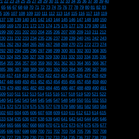
21
22
23
24
25
26
27
28
29
30
31
32
33
34
35
36
37
38
39
40
65
66
67
68
69
70
71
72
73
74
75
76
77
78
79
80
81
82
83
5
106
107
108
109
110
111
112
113
114
115
116
117
118
119
137
138
139
140
141
142
143
144
145
146
147
148
149
150
168
169
170
171
172
173
174
175
176
177
178
179
180
181
199
200
201
202
203
204
205
206
207
208
209
210
211
212
230
231
232
233
234
235
236
237
238
239
240
241
242
243
261
262
263
264
265
266
267
268
269
270
271
272
273
274
292
293
294
295
296
297
298
299
300
301
302
303
304
305
323
324
325
326
327
328
329
330
331
332
333
334
335
336
354
355
356
357
358
359
360
361
362
363
364
365
366
367
385
386
387
388
389
390
391
392
393
394
395
396
397
398
416
417
418
419
420
421
422
423
424
425
426
427
428
429
447
448
449
450
451
452
453
454
455
456
457
458
459
460
478
479
480
481
482
483
484
485
486
487
488
489
490
491
509
510
511
512
513
514
515
516
517
518
519
520
521
522
540
541
542
543
544
545
546
547
548
549
550
551
552
553
571
572
573
574
575
576
577
578
579
580
581
582
583
584
602
603
604
605
606
607
608
609
610
611
612
613
614
615
633
634
635
636
637
638
639
640
641
642
643
644
645
646
664
665
666
667
668
669
670
671
672
673
674
675
676
677
695
696
697
698
699
700
701
702
703
704
705
706
707
708
726
727
728
729
730
731
732
733
734
735
736
737
738
739