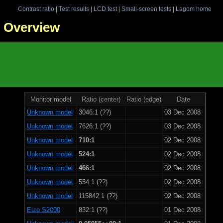
Contrast ratio
|
Test results
|
LCD test
|
Small-screen tests
|
Lagom home
 - Overview
Monitor model
Ratio (center)
Ratio (edge)
Date
Unknown model
3046:1 (??)
03 Dec 2008
Unknown model
7626:1 (??)
03 Dec 2008
Unknown model
710:1
02 Dec 2008
Unknown model
524:1
02 Dec 2008
Unknown model
466:1
02 Dec 2008
Unknown model
554:1 (??)
02 Dec 2008
Unknown model
115842:1 (??)
02 Dec 2008
Eizo S2000
832:1 (??)
01 Dec 2008