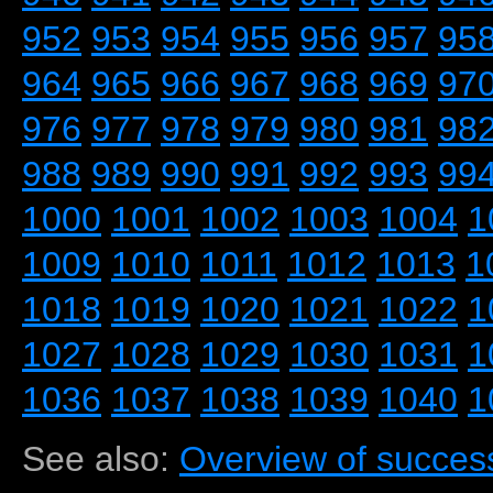
952
953
954
955
956
957
95
964
965
966
967
968
969
97
976
977
978
979
980
981
98
988
989
990
991
992
993
99
1000
1001
1002
1003
1004
1
1009
1010
1011
1012
1013
1
1018
1019
1020
1021
1022
1
1027
1028
1029
1030
1031
1
1036
1037
1038
1039
1040
1
See also:
Overview of success