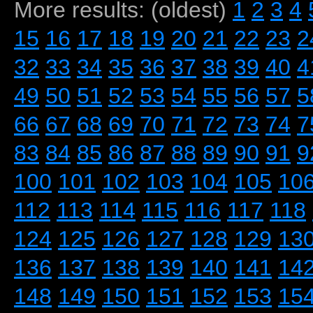
More results: (oldest)
1
2
3
4
15
16
17
18
19
20
21
22
23
2
32
33
34
35
36
37
38
39
40
4
49
50
51
52
53
54
55
56
57
5
66
67
68
69
70
71
72
73
74
7
83
84
85
86
87
88
89
90
91
9
100
101
102
103
104
105
10
112
113
114
115
116
117
118
124
125
126
127
128
129
13
136
137
138
139
140
141
14
148
149
150
151
152
153
15