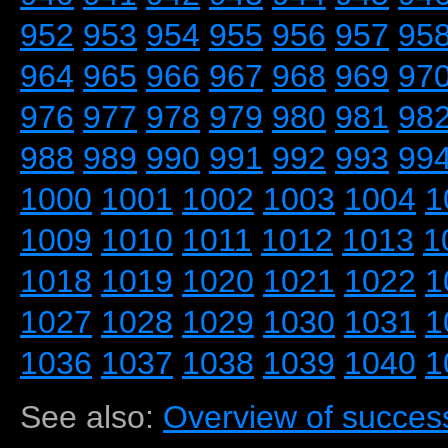
952
953
954
955
956
957
95
964
965
966
967
968
969
97
976
977
978
979
980
981
98
988
989
990
991
992
993
99
1000
1001
1002
1003
1004
1
1009
1010
1011
1012
1013
1
1018
1019
1020
1021
1022
1
1027
1028
1029
1030
1031
1
1036
1037
1038
1039
1040
1
See also:
Overview of success