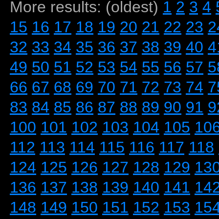
More results: (oldest)
1
2
3
4
15
16
17
18
19
20
21
22
23
2
32
33
34
35
36
37
38
39
40
4
49
50
51
52
53
54
55
56
57
5
66
67
68
69
70
71
72
73
74
7
83
84
85
86
87
88
89
90
91
9
100
101
102
103
104
105
10
112
113
114
115
116
117
118
124
125
126
127
128
129
13
136
137
138
139
140
141
14
148
149
150
151
152
153
15