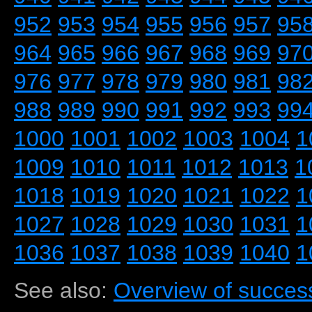
952
953
954
955
956
957
95
964
965
966
967
968
969
97
976
977
978
979
980
981
98
988
989
990
991
992
993
99
1000
1001
1002
1003
1004
1
1009
1010
1011
1012
1013
1
1018
1019
1020
1021
1022
1
1027
1028
1029
1030
1031
1
1036
1037
1038
1039
1040
1
See also:
Overview of success