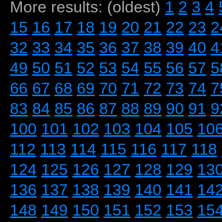
More results: (oldest)
1
2
3
4
15
16
17
18
19
20
21
22
23
2
32
33
34
35
36
37
38
39
40
4
49
50
51
52
53
54
55
56
57
5
66
67
68
69
70
71
72
73
74
7
83
84
85
86
87
88
89
90
91
9
100
101
102
103
104
105
10
112
113
114
115
116
117
118
124
125
126
127
128
129
13
136
137
138
139
140
141
14
148
149
150
151
152
153
15