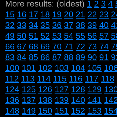
More results: (oldest)
1
2
3
4
15
16
17
18
19
20
21
22
23
2
32
33
34
35
36
37
38
39
40
4
49
50
51
52
53
54
55
56
57
5
66
67
68
69
70
71
72
73
74
7
83
84
85
86
87
88
89
90
91
9
100
101
102
103
104
105
10
112
113
114
115
116
117
118
124
125
126
127
128
129
13
136
137
138
139
140
141
14
148
149
150
151
152
153
15