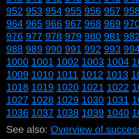
952
953
954
955
956
957
95
964
965
966
967
968
969
97
976
977
978
979
980
981
98
988
989
990
991
992
993
99
1000
1001
1002
1003
1004
1
1009
1010
1011
1012
1013
1
1018
1019
1020
1021
1022
1
1027
1028
1029
1030
1031
1
1036
1037
1038
1039
1040
1
See also:
Overview of success