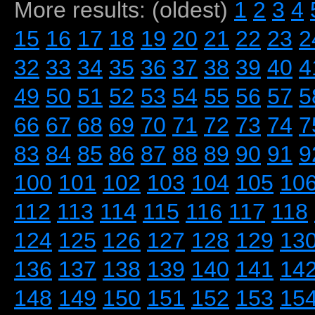
More results: (oldest)
1
2
3
4
15
16
17
18
19
20
21
22
23
2
32
33
34
35
36
37
38
39
40
4
49
50
51
52
53
54
55
56
57
5
66
67
68
69
70
71
72
73
74
7
83
84
85
86
87
88
89
90
91
9
100
101
102
103
104
105
10
112
113
114
115
116
117
118
124
125
126
127
128
129
13
136
137
138
139
140
141
14
148
149
150
151
152
153
15