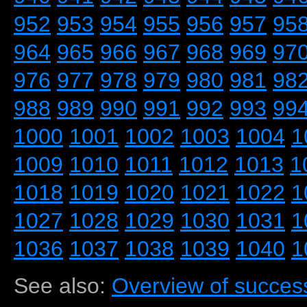
952
953
954
955
956
957
95
964
965
966
967
968
969
97
976
977
978
979
980
981
98
988
989
990
991
992
993
99
1000
1001
1002
1003
1004
1
1009
1010
1011
1012
1013
1
1018
1019
1020
1021
1022
1
1027
1028
1029
1030
1031
1
1036
1037
1038
1039
1040
1
See also:
Overview of success