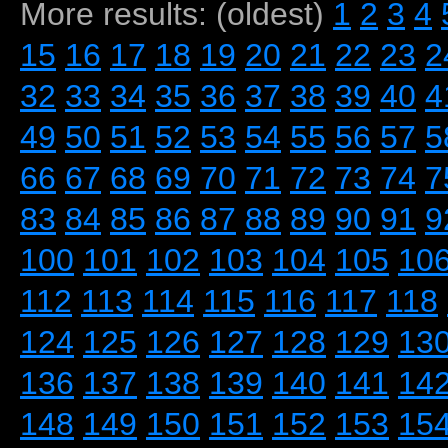
More results: (oldest)
1
2
3
4
15
16
17
18
19
20
21
22
23
2
32
33
34
35
36
37
38
39
40
4
49
50
51
52
53
54
55
56
57
5
66
67
68
69
70
71
72
73
74
7
83
84
85
86
87
88
89
90
91
9
100
101
102
103
104
105
10
112
113
114
115
116
117
118
124
125
126
127
128
129
13
136
137
138
139
140
141
14
148
149
150
151
152
153
15