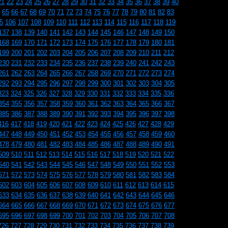
21
22
23
24
25
26
27
28
29
30
31
32
33
34
35
36
37
38
39
40
65
66
67
68
69
70
71
72
73
74
75
76
77
78
79
80
81
82
83
5
106
107
108
109
110
111
112
113
114
115
116
117
118
119
137
138
139
140
141
142
143
144
145
146
147
148
149
150
168
169
170
171
172
173
174
175
176
177
178
179
180
181
199
200
201
202
203
204
205
206
207
208
209
210
211
212
230
231
232
233
234
235
236
237
238
239
240
241
242
243
261
262
263
264
265
266
267
268
269
270
271
272
273
274
292
293
294
295
296
297
298
299
300
301
302
303
304
305
323
324
325
326
327
328
329
330
331
332
333
334
335
336
354
355
356
357
358
359
360
361
362
363
364
365
366
367
385
386
387
388
389
390
391
392
393
394
395
396
397
398
416
417
418
419
420
421
422
423
424
425
426
427
428
429
447
448
449
450
451
452
453
454
455
456
457
458
459
460
478
479
480
481
482
483
484
485
486
487
488
489
490
491
509
510
511
512
513
514
515
516
517
518
519
520
521
522
540
541
542
543
544
545
546
547
548
549
550
551
552
553
571
572
573
574
575
576
577
578
579
580
581
582
583
584
602
603
604
605
606
607
608
609
610
611
612
613
614
615
633
634
635
636
637
638
639
640
641
642
643
644
645
646
664
665
666
667
668
669
670
671
672
673
674
675
676
677
695
696
697
698
699
700
701
702
703
704
705
706
707
708
726
727
728
729
730
731
732
733
734
735
736
737
738
739