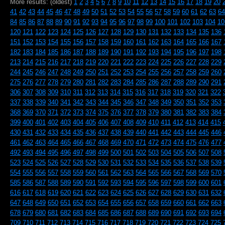
More results: (oldest)
1
2
3
4
5
6
7
8
9
10
11
12
13
14
15
16
17
18
19
20
41
42
43
44
45
46
47
48
49
50
51
52
53
54
55
56
57
58
59
60
61
62
63
64
84
85
86
87
88
89
90
91
92
93
94
95
96
97
98
99
100
101
102
103
104
10
120
121
122
123
124
125
126
127
128
129
130
131
132
133
134
135
136
151
152
153
154
155
156
157
158
159
160
161
162
163
164
165
166
167
182
183
184
185
186
187
188
189
190
191
192
193
194
195
196
197
198
213
214
215
216
217
218
219
220
221
222
223
224
225
226
227
228
229
244
245
246
247
248
249
250
251
252
253
254
255
256
257
258
259
260
275
276
277
278
279
280
281
282
283
284
285
286
287
288
289
290
291
306
307
308
309
310
311
312
313
314
315
316
317
318
319
320
321
322
337
338
339
340
341
342
343
344
345
346
347
348
349
350
351
352
353
368
369
370
371
372
373
374
375
376
377
378
379
380
381
382
383
384
399
400
401
402
403
404
405
406
407
408
409
410
411
412
413
414
415
430
431
432
433
434
435
436
437
438
439
440
441
442
443
444
445
446
461
462
463
464
465
466
467
468
469
470
471
472
473
474
475
476
477
492
493
494
495
496
497
498
499
500
501
502
503
504
505
506
507
508
523
524
525
526
527
528
529
530
531
532
533
534
535
536
537
538
539
554
555
556
557
558
559
560
561
562
563
564
565
566
567
568
569
570
585
586
587
588
589
590
591
592
593
594
595
596
597
598
599
600
601
616
617
618
619
620
621
622
623
624
625
626
627
628
629
630
631
632
647
648
649
650
651
652
653
654
655
656
657
658
659
660
661
662
663
678
679
680
681
682
683
684
685
686
687
688
689
690
691
692
693
694
709
710
711
712
713
714
715
716
717
718
719
720
721
722
723
724
725