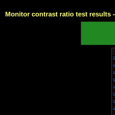
Monitor contrast ratio test results
D
U
U
U
U
U
U
U