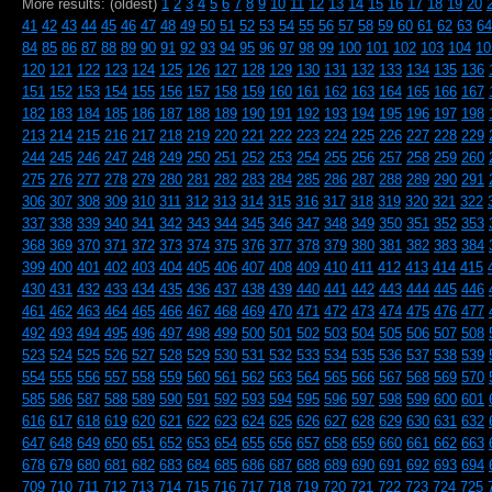
More results: (oldest)
1
2
3
4
5
6
7
8
9
10
11
12
13
14
15
16
17
18
19
20
41
42
43
44
45
46
47
48
49
50
51
52
53
54
55
56
57
58
59
60
61
62
63
64
84
85
86
87
88
89
90
91
92
93
94
95
96
97
98
99
100
101
102
103
104
10
120
121
122
123
124
125
126
127
128
129
130
131
132
133
134
135
136
151
152
153
154
155
156
157
158
159
160
161
162
163
164
165
166
167
182
183
184
185
186
187
188
189
190
191
192
193
194
195
196
197
198
213
214
215
216
217
218
219
220
221
222
223
224
225
226
227
228
229
244
245
246
247
248
249
250
251
252
253
254
255
256
257
258
259
260
275
276
277
278
279
280
281
282
283
284
285
286
287
288
289
290
291
306
307
308
309
310
311
312
313
314
315
316
317
318
319
320
321
322
337
338
339
340
341
342
343
344
345
346
347
348
349
350
351
352
353
368
369
370
371
372
373
374
375
376
377
378
379
380
381
382
383
384
399
400
401
402
403
404
405
406
407
408
409
410
411
412
413
414
415
430
431
432
433
434
435
436
437
438
439
440
441
442
443
444
445
446
461
462
463
464
465
466
467
468
469
470
471
472
473
474
475
476
477
492
493
494
495
496
497
498
499
500
501
502
503
504
505
506
507
508
523
524
525
526
527
528
529
530
531
532
533
534
535
536
537
538
539
554
555
556
557
558
559
560
561
562
563
564
565
566
567
568
569
570
585
586
587
588
589
590
591
592
593
594
595
596
597
598
599
600
601
616
617
618
619
620
621
622
623
624
625
626
627
628
629
630
631
632
647
648
649
650
651
652
653
654
655
656
657
658
659
660
661
662
663
678
679
680
681
682
683
684
685
686
687
688
689
690
691
692
693
694
709
710
711
712
713
714
715
716
717
718
719
720
721
722
723
724
725