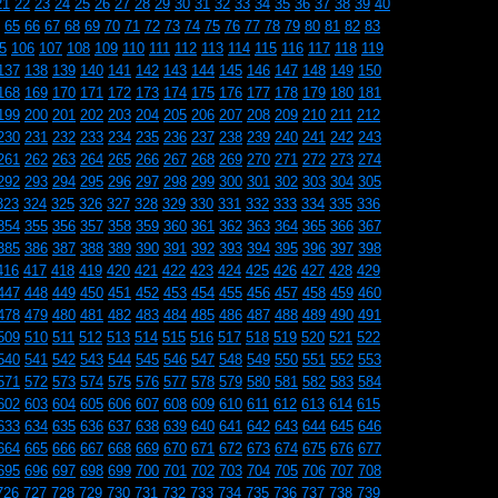
21
22
23
24
25
26
27
28
29
30
31
32
33
34
35
36
37
38
39
40
65
66
67
68
69
70
71
72
73
74
75
76
77
78
79
80
81
82
83
5
106
107
108
109
110
111
112
113
114
115
116
117
118
119
137
138
139
140
141
142
143
144
145
146
147
148
149
150
168
169
170
171
172
173
174
175
176
177
178
179
180
181
199
200
201
202
203
204
205
206
207
208
209
210
211
212
230
231
232
233
234
235
236
237
238
239
240
241
242
243
261
262
263
264
265
266
267
268
269
270
271
272
273
274
292
293
294
295
296
297
298
299
300
301
302
303
304
305
323
324
325
326
327
328
329
330
331
332
333
334
335
336
354
355
356
357
358
359
360
361
362
363
364
365
366
367
385
386
387
388
389
390
391
392
393
394
395
396
397
398
416
417
418
419
420
421
422
423
424
425
426
427
428
429
447
448
449
450
451
452
453
454
455
456
457
458
459
460
478
479
480
481
482
483
484
485
486
487
488
489
490
491
509
510
511
512
513
514
515
516
517
518
519
520
521
522
540
541
542
543
544
545
546
547
548
549
550
551
552
553
571
572
573
574
575
576
577
578
579
580
581
582
583
584
602
603
604
605
606
607
608
609
610
611
612
613
614
615
633
634
635
636
637
638
639
640
641
642
643
644
645
646
664
665
666
667
668
669
670
671
672
673
674
675
676
677
695
696
697
698
699
700
701
702
703
704
705
706
707
708
726
727
728
729
730
731
732
733
734
735
736
737
738
739