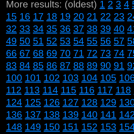
More results: (oldest)
1
2
3
4
15
16
17
18
19
20
21
22
23
2
32
33
34
35
36
37
38
39
40
4
49
50
51
52
53
54
55
56
57
5
66
67
68
69
70
71
72
73
74
7
83
84
85
86
87
88
89
90
91
9
100
101
102
103
104
105
10
112
113
114
115
116
117
118
124
125
126
127
128
129
13
136
137
138
139
140
141
14
148
149
150
151
152
153
15