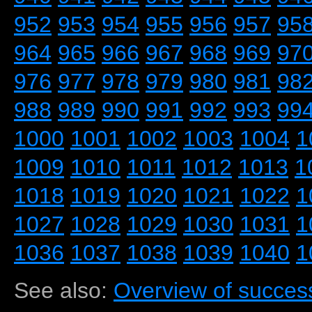
952
953
954
955
956
957
95
964
965
966
967
968
969
97
976
977
978
979
980
981
98
988
989
990
991
992
993
99
1000
1001
1002
1003
1004
1
1009
1010
1011
1012
1013
1
1018
1019
1020
1021
1022
1
1027
1028
1029
1030
1031
1
1036
1037
1038
1039
1040
1
See also:
Overview of success