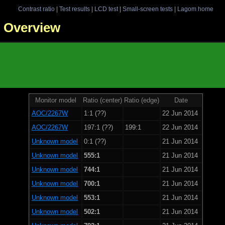
Contrast ratio
|
Test results
|
LCD test
|
Small-screen tests
|
Lagom home
 - Overview
Monitor model
Ratio (center)
Ratio (edge)
Date
AOC/2267W
1:1 (??)
22 Jun 2014
AOC/2267W
197:1 (??)
199:1
22 Jun 2014
Unknown model
0:1 (??)
21 Jun 2014
Unknown model
555:1
21 Jun 2014
Unknown model
744:1
21 Jun 2014
Unknown model
700:1
21 Jun 2014
Unknown model
553:1
21 Jun 2014
Unknown model
502:1
21 Jun 2014