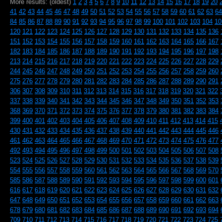
More results: (oldest)
1
2
3
4
5
6
7
8
9
10
11
12
13
14
15
16
17
18
19
20
41
42
43
44
45
46
47
48
49
50
51
52
53
54
55
56
57
58
59
60
61
62
63
64
84
85
86
87
88
89
90
91
92
93
94
95
96
97
98
99
100
101
102
103
104
10
120
121
122
123
124
125
126
127
128
129
130
131
132
133
134
135
136
151
152
153
154
155
156
157
158
159
160
161
162
163
164
165
166
167
182
183
184
185
186
187
188
189
190
191
192
193
194
195
196
197
198
213
214
215
216
217
218
219
220
221
222
223
224
225
226
227
228
229
244
245
246
247
248
249
250
251
252
253
254
255
256
257
258
259
260
275
276
277
278
279
280
281
282
283
284
285
286
287
288
289
290
291
306
307
308
309
310
311
312
313
314
315
316
317
318
319
320
321
322
337
338
339
340
341
342
343
344
345
346
347
348
349
350
351
352
353
368
369
370
371
372
373
374
375
376
377
378
379
380
381
382
383
384
399
400
401
402
403
404
405
406
407
408
409
410
411
412
413
414
415
430
431
432
433
434
435
436
437
438
439
440
441
442
443
444
445
446
461
462
463
464
465
466
467
468
469
470
471
472
473
474
475
476
477
492
493
494
495
496
497
498
499
500
501
502
503
504
505
506
507
508
523
524
525
526
527
528
529
530
531
532
533
534
535
536
537
538
539
554
555
556
557
558
559
560
561
562
563
564
565
566
567
568
569
570
585
586
587
588
589
590
591
592
593
594
595
596
597
598
599
600
601
616
617
618
619
620
621
622
623
624
625
626
627
628
629
630
631
632
647
648
649
650
651
652
653
654
655
656
657
658
659
660
661
662
663
678
679
680
681
682
683
684
685
686
687
688
689
690
691
692
693
694
709
710
711
712
713
714
715
716
717
718
719
720
721
722
723
724
725