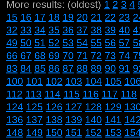
More results: (oldest)
1
2
3
4
15
16
17
18
19
20
21
22
23
2
32
33
34
35
36
37
38
39
40
4
49
50
51
52
53
54
55
56
57
5
66
67
68
69
70
71
72
73
74
7
83
84
85
86
87
88
89
90
91
9
100
101
102
103
104
105
10
112
113
114
115
116
117
118
124
125
126
127
128
129
13
136
137
138
139
140
141
14
148
149
150
151
152
153
15