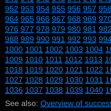
952
953
954
955
956
957
95
964
965
966
967
968
969
97
976
977
978
979
980
981
98
988
989
990
991
992
993
99
1000
1001
1002
1003
1004
1
1009
1010
1011
1012
1013
1
1018
1019
1020
1021
1022
1
1027
1028
1029
1030
1031
1
1036
1037
1038
1039
1040
1
See also:
Overview of success