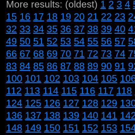
More results: (oldest)
1
2
3
4
15
16
17
18
19
20
21
22
23
2
32
33
34
35
36
37
38
39
40
4
49
50
51
52
53
54
55
56
57
5
66
67
68
69
70
71
72
73
74
7
83
84
85
86
87
88
89
90
91
9
100
101
102
103
104
105
10
112
113
114
115
116
117
118
124
125
126
127
128
129
13
136
137
138
139
140
141
14
148
149
150
151
152
153
15