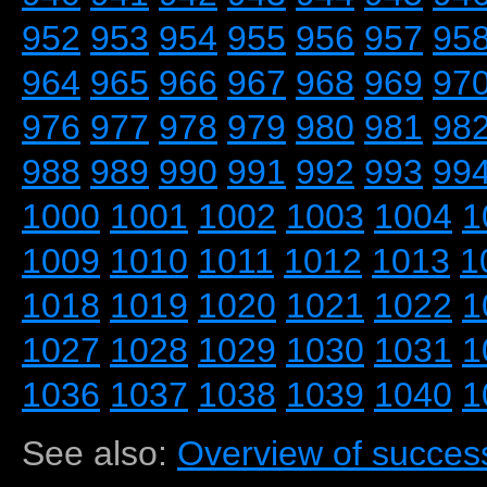
952
953
954
955
956
957
95
964
965
966
967
968
969
97
976
977
978
979
980
981
98
988
989
990
991
992
993
99
1000
1001
1002
1003
1004
1
1009
1010
1011
1012
1013
1
1018
1019
1020
1021
1022
1
1027
1028
1029
1030
1031
1
1036
1037
1038
1039
1040
1
See also:
Overview of success