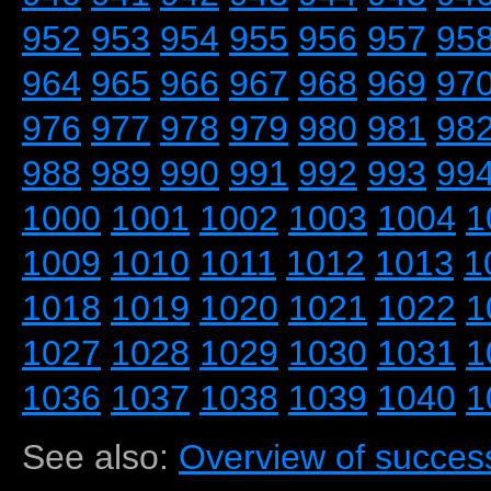
952
953
954
955
956
957
95
964
965
966
967
968
969
97
976
977
978
979
980
981
98
988
989
990
991
992
993
99
1000
1001
1002
1003
1004
1
1009
1010
1011
1012
1013
1
1018
1019
1020
1021
1022
1
1027
1028
1029
1030
1031
1
1036
1037
1038
1039
1040
1
See also:
Overview of success