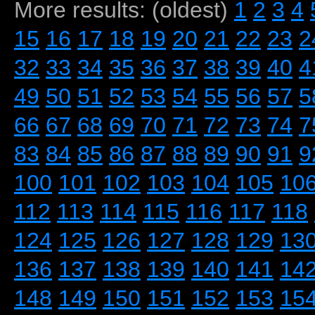
More results: (oldest)
1
2
3
4
15
16
17
18
19
20
21
22
23
2
32
33
34
35
36
37
38
39
40
4
49
50
51
52
53
54
55
56
57
5
66
67
68
69
70
71
72
73
74
7
83
84
85
86
87
88
89
90
91
9
100
101
102
103
104
105
10
112
113
114
115
116
117
118
124
125
126
127
128
129
13
136
137
138
139
140
141
14
148
149
150
151
152
153
15