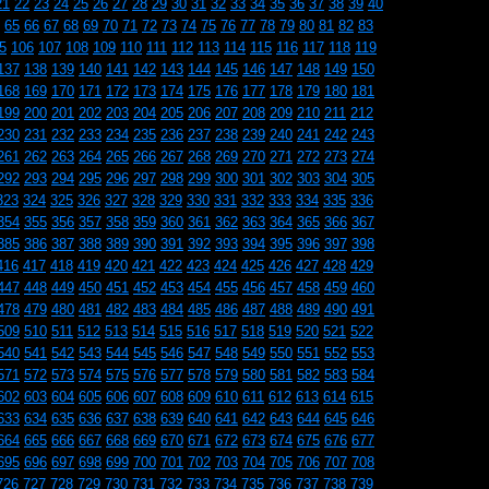
21
22
23
24
25
26
27
28
29
30
31
32
33
34
35
36
37
38
39
40
65
66
67
68
69
70
71
72
73
74
75
76
77
78
79
80
81
82
83
5
106
107
108
109
110
111
112
113
114
115
116
117
118
119
137
138
139
140
141
142
143
144
145
146
147
148
149
150
168
169
170
171
172
173
174
175
176
177
178
179
180
181
199
200
201
202
203
204
205
206
207
208
209
210
211
212
230
231
232
233
234
235
236
237
238
239
240
241
242
243
261
262
263
264
265
266
267
268
269
270
271
272
273
274
292
293
294
295
296
297
298
299
300
301
302
303
304
305
323
324
325
326
327
328
329
330
331
332
333
334
335
336
354
355
356
357
358
359
360
361
362
363
364
365
366
367
385
386
387
388
389
390
391
392
393
394
395
396
397
398
416
417
418
419
420
421
422
423
424
425
426
427
428
429
447
448
449
450
451
452
453
454
455
456
457
458
459
460
478
479
480
481
482
483
484
485
486
487
488
489
490
491
509
510
511
512
513
514
515
516
517
518
519
520
521
522
540
541
542
543
544
545
546
547
548
549
550
551
552
553
571
572
573
574
575
576
577
578
579
580
581
582
583
584
602
603
604
605
606
607
608
609
610
611
612
613
614
615
633
634
635
636
637
638
639
640
641
642
643
644
645
646
664
665
666
667
668
669
670
671
672
673
674
675
676
677
695
696
697
698
699
700
701
702
703
704
705
706
707
708
726
727
728
729
730
731
732
733
734
735
736
737
738
739