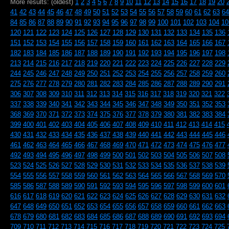
More results: (oldest)
1
2
3
4
5
6
7
8
9
10
11
12
13
14
15
16
17
18
19
20
41
42
43
44
45
46
47
48
49
50
51
52
53
54
55
56
57
58
59
60
61
62
63
64
84
85
86
87
88
89
90
91
92
93
94
95
96
97
98
99
100
101
102
103
104
10
120
121
122
123
124
125
126
127
128
129
130
131
132
133
134
135
136
151
152
153
154
155
156
157
158
159
160
161
162
163
164
165
166
167
182
183
184
185
186
187
188
189
190
191
192
193
194
195
196
197
198
213
214
215
216
217
218
219
220
221
222
223
224
225
226
227
228
229
244
245
246
247
248
249
250
251
252
253
254
255
256
257
258
259
260
275
276
277
278
279
280
281
282
283
284
285
286
287
288
289
290
291
306
307
308
309
310
311
312
313
314
315
316
317
318
319
320
321
322
337
338
339
340
341
342
343
344
345
346
347
348
349
350
351
352
353
368
369
370
371
372
373
374
375
376
377
378
379
380
381
382
383
384
399
400
401
402
403
404
405
406
407
408
409
410
411
412
413
414
415
430
431
432
433
434
435
436
437
438
439
440
441
442
443
444
445
446
461
462
463
464
465
466
467
468
469
470
471
472
473
474
475
476
477
492
493
494
495
496
497
498
499
500
501
502
503
504
505
506
507
508
523
524
525
526
527
528
529
530
531
532
533
534
535
536
537
538
539
554
555
556
557
558
559
560
561
562
563
564
565
566
567
568
569
570
585
586
587
588
589
590
591
592
593
594
595
596
597
598
599
600
601
616
617
618
619
620
621
622
623
624
625
626
627
628
629
630
631
632
647
648
649
650
651
652
653
654
655
656
657
658
659
660
661
662
663
678
679
680
681
682
683
684
685
686
687
688
689
690
691
692
693
694
709
710
711
712
713
714
715
716
717
718
719
720
721
722
723
724
725