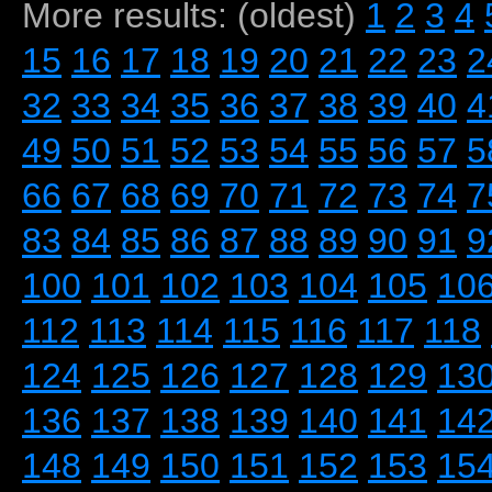
More results: (oldest)
1
2
3
4
15
16
17
18
19
20
21
22
23
2
32
33
34
35
36
37
38
39
40
4
49
50
51
52
53
54
55
56
57
5
66
67
68
69
70
71
72
73
74
7
83
84
85
86
87
88
89
90
91
9
100
101
102
103
104
105
10
112
113
114
115
116
117
118
124
125
126
127
128
129
13
136
137
138
139
140
141
14
148
149
150
151
152
153
15