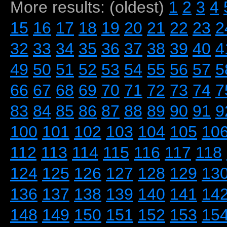
More results: (oldest)
1
2
3
4
15
16
17
18
19
20
21
22
23
2
32
33
34
35
36
37
38
39
40
4
49
50
51
52
53
54
55
56
57
5
66
67
68
69
70
71
72
73
74
7
83
84
85
86
87
88
89
90
91
9
100
101
102
103
104
105
10
112
113
114
115
116
117
118
124
125
126
127
128
129
13
136
137
138
139
140
141
14
148
149
150
151
152
153
15