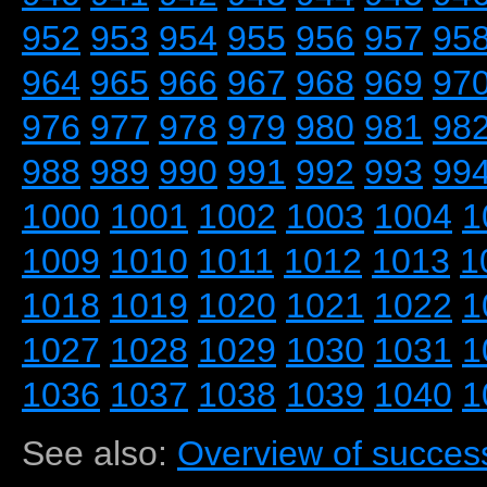
952
953
954
955
956
957
95
964
965
966
967
968
969
97
976
977
978
979
980
981
98
988
989
990
991
992
993
99
1000
1001
1002
1003
1004
1
1009
1010
1011
1012
1013
1
1018
1019
1020
1021
1022
1
1027
1028
1029
1030
1031
1
1036
1037
1038
1039
1040
1
See also:
Overview of success