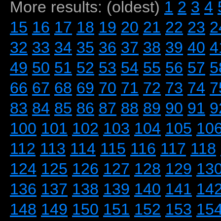
More results: (oldest)
1
2
3
4
15
16
17
18
19
20
21
22
23
2
32
33
34
35
36
37
38
39
40
4
49
50
51
52
53
54
55
56
57
5
66
67
68
69
70
71
72
73
74
7
83
84
85
86
87
88
89
90
91
9
100
101
102
103
104
105
10
112
113
114
115
116
117
118
124
125
126
127
128
129
13
136
137
138
139
140
141
14
148
149
150
151
152
153
15