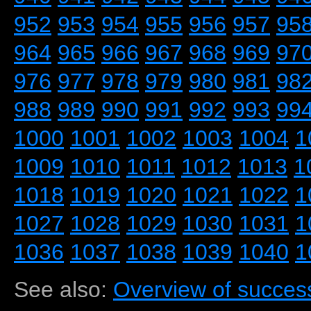
952
953
954
955
956
957
95
964
965
966
967
968
969
97
976
977
978
979
980
981
98
988
989
990
991
992
993
99
1000
1001
1002
1003
1004
1
1009
1010
1011
1012
1013
1
1018
1019
1020
1021
1022
1
1027
1028
1029
1030
1031
1
1036
1037
1038
1039
1040
1
See also:
Overview of success