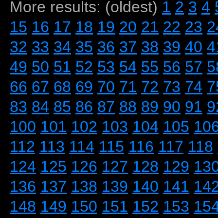
More results: (oldest)
1
2
3
4
15
16
17
18
19
20
21
22
23
2
32
33
34
35
36
37
38
39
40
4
49
50
51
52
53
54
55
56
57
5
66
67
68
69
70
71
72
73
74
7
83
84
85
86
87
88
89
90
91
9
100
101
102
103
104
105
10
112
113
114
115
116
117
118
124
125
126
127
128
129
13
136
137
138
139
140
141
14
148
149
150
151
152
153
15