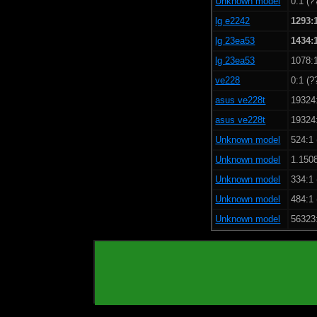
Unknown model
0:1 (?
lg e2242
1293:
lg 23ea53
1434:
lg 23ea53
1078:1
ve228
0:1 (?
asus ve228t
19324:
asus ve228t
19324:
Unknown model
524:1 
Unknown model
1.150
Unknown model
334:1 
Unknown model
484:1 
Unknown model
56323: