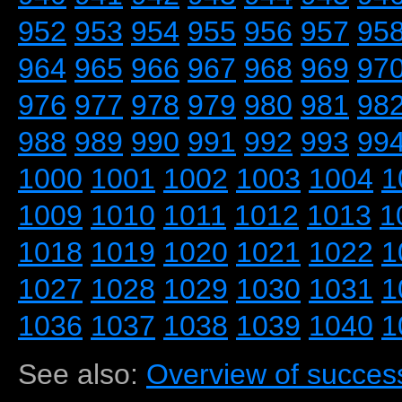
952
953
954
955
956
957
95
964
965
966
967
968
969
97
976
977
978
979
980
981
98
988
989
990
991
992
993
99
1000
1001
1002
1003
1004
1
1009
1010
1011
1012
1013
1
1018
1019
1020
1021
1022
1
1027
1028
1029
1030
1031
1
1036
1037
1038
1039
1040
1
See also:
Overview of success