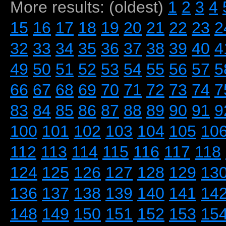
More results: (oldest)
1
2
3
4
15
16
17
18
19
20
21
22
23
2
32
33
34
35
36
37
38
39
40
4
49
50
51
52
53
54
55
56
57
5
66
67
68
69
70
71
72
73
74
7
83
84
85
86
87
88
89
90
91
9
100
101
102
103
104
105
10
112
113
114
115
116
117
118
124
125
126
127
128
129
13
136
137
138
139
140
141
14
148
149
150
151
152
153
15